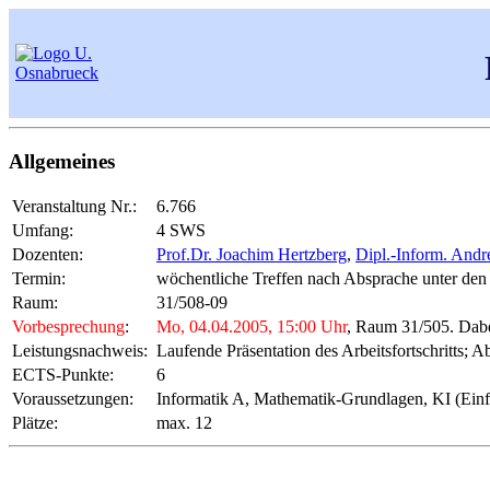
Allgemeines
Veranstaltung Nr.:
6.766
Umfang:
4 SWS
Dozenten:
Prof.Dr. Joachim Hertzberg
,
Dipl.-Inform. Andr
Termin:
wöchentliche Treffen nach Absprache unter de
Raum:
31/508-09
Vorbesprechung
:
Mo, 04.04.2005, 15:00 Uhr
, Raum 31/505. Dabe
Leistungsnachweis:
Laufende Präsentation des Arbeitsfortschritts; 
ECTS-Punkte:
6
Voraussetzungen:
Informatik A, Mathematik-Grundlagen, KI (Ein
Plätze:
max. 12