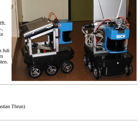
ft.
-,
or
 Juli
um
ten.
astian Thrun)