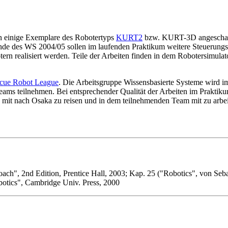
n einige Exemplare des Robotertyps
KURT2
bzw. KURT-3D angeschaf
de des WS 2004/05 sollen im laufenden Praktikum weitere Steuerungs
n realisiert werden. Teile der Arbeiten finden in dem Robotersimulat
cue Robot League
. Die Arbeitsgruppe Wissensbasierte Systeme wird im
eams teilnehmen. Bei entsprechender Qualität der Arbeiten im Praktik
t, mit nach Osaka zu reisen und in dem teilnehmenden Team mit zu arbei
proach", 2nd Edition, Prentice Hall, 2003; Kap. 25 ("Robotics", von Seb
botics", Cambridge Univ. Press, 2000